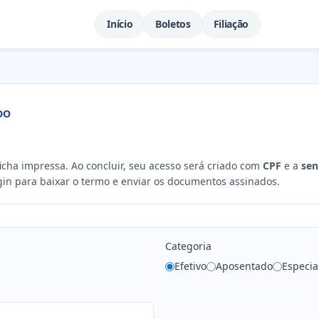
Início
Boletos
Filiação
DO
ficha impressa. Ao concluir, seu acesso será criado com
CPF
e a
sen
ogin para baixar o termo e enviar os documentos assinados.
Categoria
Efetivo
Aposentado
Especia